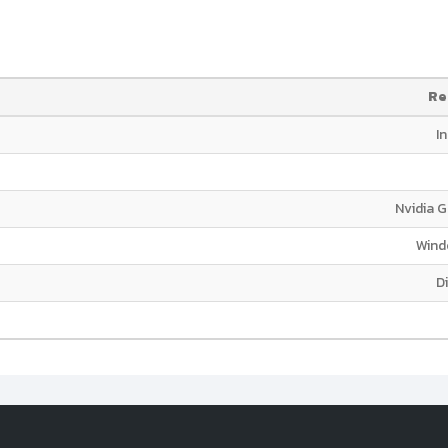
Re
In
Nvidia G
Windo
Di